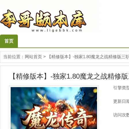
首页
当前位置：
网站首页
>
【精修版本】-独家1.80魔龙之战精修版三
【精修版本】-独家1.80魔龙之战精修版
引擎类
更新日
访问次