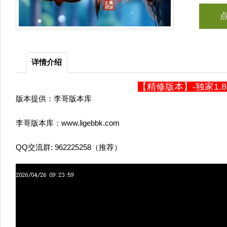
详情介绍
【精修版本】-独家1.
版本提供：李哥版本库
李哥版本库：www.ligebbk.com
QQ交流群: 962225258（推荐）