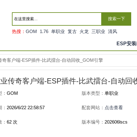
搜索一下
热搜：
GOM
1.76
单职业
复古
火龙
三职业
清风
ESP安
奇客户端-ESP插件-比武擂台-自动回收_GOM引擎
传奇客户端-ESP插件-比武擂台-自动回收
型：
GOM
版本类型：
单职业
期：
2026/6/22 22:58:57
配套网站：
点击查看
数：
62
次
版本编号：
202606lscs