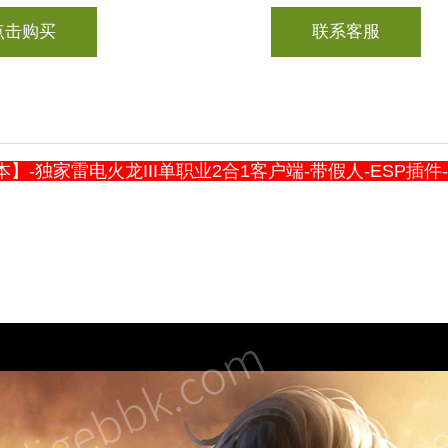
点击购买
联系客服
】-独家雷电火龙III单职业2合1客户端-带假人-ESP插件