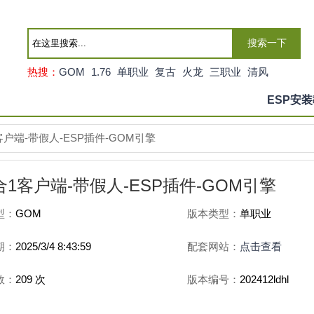
搜索一下
热搜：
GOM
1.76
单职业
复古
火龙
三职业
清风
ESP安
客户端-带假人-ESP插件-GOM引擎
1客户端-带假人-ESP插件-GOM引擎
型：
GOM
版本类型：
单职业
期：
2025/3/4 8:43:59
配套网站：
点击查看
数：
209
次
版本编号：
202412ldhl