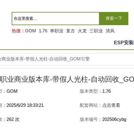
搜索一下
热搜：
GOM
1.76
单职业
复古
火龙
三职业
清风
ESP安
业商业版本库-带假人光柱-自动回收_GOM引擎
单职业商业版本库-带假人光柱-自动回收_G
型：
GOM
版本类型：
1.76
期：
2025/6/29 18:33:21
配套网站：
点击查看
数：
262
次
版本编号：
202506cybg